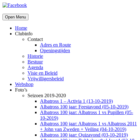
Open Menu
Home
Clubinfo
Contact
Adres en Route
Openingstijden
Historie
Bestuur
Agenda
Visie en Beleid
Vrijwilligersbeleid
Webshop
Foto’s
Seizoen 2019-2020
Albatross 1 – Activia 1 (13-10-2019)
Albatross 100 jaar: Feestavond (05-10-2019)
Albatross 100 jaar: Albatross 1 vs Pupillen (05-
10-2019)
Albatross 100 jaar: Albatross 1 vs Albatross 2011
+ John van Zweden + Veiling (04-10-2019)
Albatross 100 jaar: Quizavond (03-10-2019)