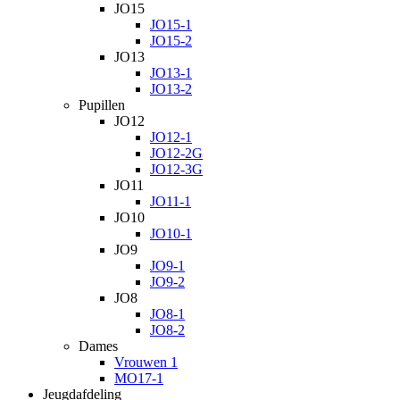
JO15
JO15-1
JO15-2
JO13
JO13-1
JO13-2
Pupillen
JO12
JO12-1
JO12-2G
JO12-3G
JO11
JO11-1
JO10
JO10-1
JO9
JO9-1
JO9-2
JO8
JO8-1
JO8-2
Dames
Vrouwen 1
MO17-1
Jeugdafdeling