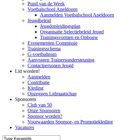
Pupil van de Week
Voetbalschool Apeldoorn
Aanmelden Voetbalschool Apeldoorn
Jeugdbeleid
Jeugdopleidingsplan
Organisatie Selectiebeleid Jeugd
Trainingsvormen en Opbouw
Evenementen Commissie
Trainingsschema
G-voetbalteam
Aanvragen Trainersondersteuning
Contactpersonen Jeugd
Lid worden!
Aanmelden
Contributie
Kleding
Opzeggen Lidmaatschap
Sponsoren
Club van 50
Onze Sponsoren
Sponsor worden?
Voorwaarden Sponsor- en Promotiekleding
Vacatures