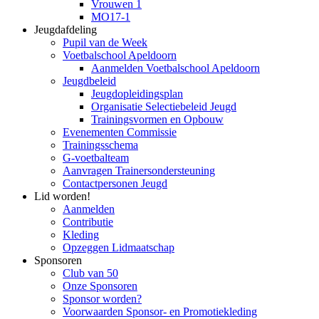
Vrouwen 1
MO17-1
Jeugdafdeling
Pupil van de Week
Voetbalschool Apeldoorn
Aanmelden Voetbalschool Apeldoorn
Jeugdbeleid
Jeugdopleidingsplan
Organisatie Selectiebeleid Jeugd
Trainingsvormen en Opbouw
Evenementen Commissie
Trainingsschema
G-voetbalteam
Aanvragen Trainersondersteuning
Contactpersonen Jeugd
Lid worden!
Aanmelden
Contributie
Kleding
Opzeggen Lidmaatschap
Sponsoren
Club van 50
Onze Sponsoren
Sponsor worden?
Voorwaarden Sponsor- en Promotiekleding