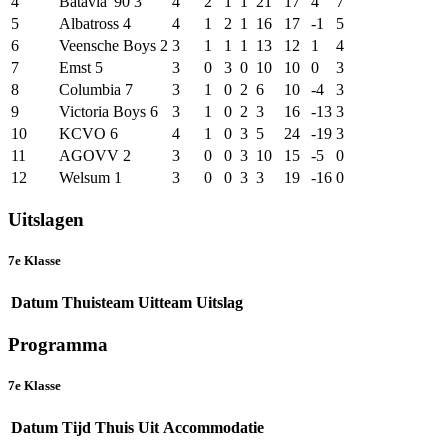
4
Batavia '90 3
4
2
1
1
21
17
4
7
5
Albatross 4
4
1
2
1
16
17
-1
5
6
Veensche Boys 2
3
1
1
1
13
12
1
4
7
Emst 5
3
0
3
0
10
10
0
3
8
Columbia 7
3
1
0
2
6
10
-4
3
9
Victoria Boys 6
3
1
0
2
3
16
-13
3
10
KCVO 6
4
1
0
3
5
24
-19
3
11
AGOVV 2
3
0
0
3
10
15
-5
0
12
Welsum 1
3
0
0
3
3
19
-16
0
Uitslagen
7e Klasse
Datum
Thuisteam
Uitteam
Uitslag
Programma
7e Klasse
Datum
Tijd
Thuis
Uit
Accommodatie