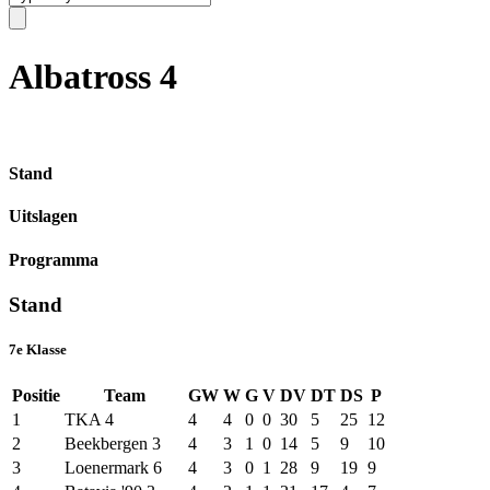
Albatross 4
Stand
Uitslagen
Programma
Stand
7e Klasse
Positie
Team
GW
W
G
V
DV
DT
DS
P
1
TKA 4
4
4
0
0
30
5
25
12
2
Beekbergen 3
4
3
1
0
14
5
9
10
3
Loenermark 6
4
3
0
1
28
9
19
9